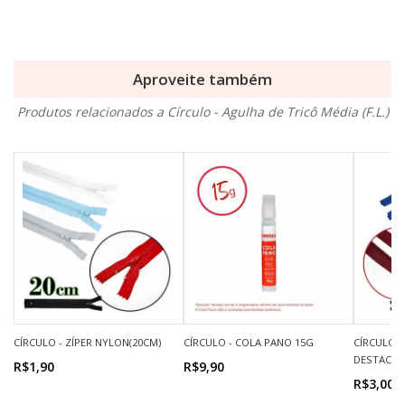
Aproveite também
Produtos relacionados a Círculo - Agulha de Tricô Média (F.L.)
CÍRCULO - ZÍPER NYLON(20CM)
CÍRCULO - COLA PANO 15G
CÍRCULO -
DESTACÁVE
R$1,90
R$9,90
R$3,00