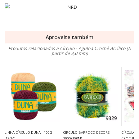
Aproveite também
Produtos relacionados a Círculo - Agulha Crochê Acrílico (A
partir de 3,0 mm)
LINHA CÍRCULO DUNA - 100G
CÍRCULO BARROCO DECORE -
CÍRCULO 
(170M)
200G(180M)
CROCHÊ C