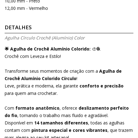
10,00 mm - Preto
12,00 mm - Vermelho
DETALHES
Agulha Círculo Crochê (Alumínio) Color
🌟 Agulha de Crochê Alumínio Colorido:
🎨🧶
Crochê com Leveza e Estilo!
Transforme seus momentos de criação com a
Agulha de
Crochê Alumínio Colorido Círculo
!
Leve, prática e moderna, ela garante
conforto e precisão
para quem ama crochetar.
Com
formato anatômico
, oferece
deslizamento perfeito
do fio
, tornando o trabalho mais fluido e agradável.
Disponível em
14 tamanhos diferentes
, todas as agulhas
contam com
pintura especial e cores vibrantes
, que trazem
mais alegria ao seu kit artesanal.