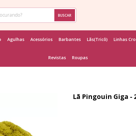
BUSCAR
o
Agulhas
Acessórios
Barbantes
Lãs(Tricô)
Linhas Cr
Revistas
Roupas
Lã Pingouin Giga -