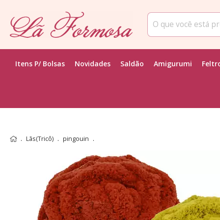
Itens P/ Bolsas
Novidades
Saldão
Amigurumi
Feltr
Lãs(Tricô)
pingouin