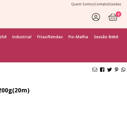
Quem Somos
Contato
Dúvidas
0
ochê
Industrial
Fitas/Rendas
Fio-Malha
Sessão Bebê
 200g(20m)