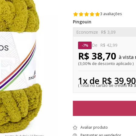
3 avaliações
Pingouin
Economize
R$ 3,09
De
R$ 42,99
7%
R$ 38,70
3,00% de desconto aplicado
1x de R$ 39,90
R$ 
Avaliar produto
Perguntar ao vendedor