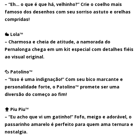
– “Eh… o que é que há, velhinho?” Crie o coelho mais
famoso dos desenhos com seu sorriso astuto e orelhas
compridas!
🐇
Lola™
– Charmosa e cheia de atitude, a namorada do
Pernalonga chega em um kit especial com detalhes fiéis
ao visual original.
🦆
Patolino™
– “Isso é uma indignação!” Com seu bico marcante e
personalidade forte, o Patolino™ promete ser uma
diversão do começo ao fim!
🐥
Piu Piu™
– “Eu acho que vi um gatinho!” Fofo, meigo e adorável, o
passarinho amarelo é perfeito para quem ama ternura e
nostalgia.