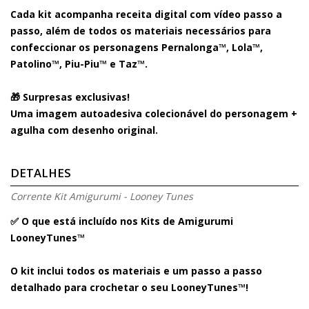
Cada kit acompanha
receita digital com vídeo passo a
passo
, além de
todos os materiais necessários
para
confeccionar os personagens
Pernalonga™, Lola™,
Patolino™, Piu-Piu™ e Taz™
.
🎁 Surpresas exclusivas!
Uma imagem autoadesiva colecionável do personagem +
agulha com desenho original.
DETALHES
Corrente Kit Amigurumi - Looney Tunes
✅ O que está incluído nos Kits de Amigurumi
LooneyTunes™
O kit inclui todos os materiais e um passo a passo
detalhado para crochetar o seu LooneyTunes™!