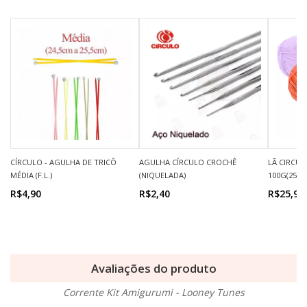
CÍRCULO - AGULHA DE TRICÔ
AGULHA CÍRCULO CROCHÊ
LÃ CIRCUL
MÉDIA (F.L.)
(NIQUELADA)
100G(250M
R$4,90
R$2,40
R$25,90
Avaliações do produto
Corrente Kit Amigurumi - Looney Tunes