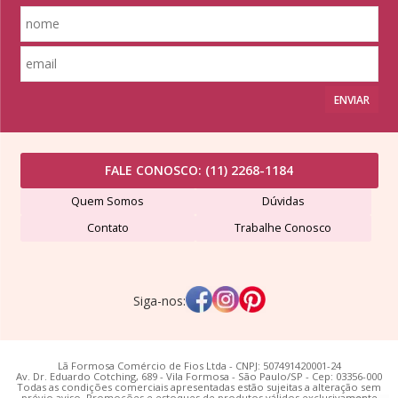
ENVIAR
FALE CONOSCO:
(11) 2268-1184
Quem Somos
Dúvidas
Contato
Trabalhe Conosco
Siga-nos:
Lã Formosa Comércio de Fios Ltda - CNPJ: 507491420001-24
Av. Dr. Eduardo Cotching, 689 - Vila Formosa - São Paulo/SP - Cep: 03356-000
Todas as condições comerciais apresentadas estão sujeitas a alteração sem
prévio aviso. Promoções e estoques de produtos válidos exclusivamente