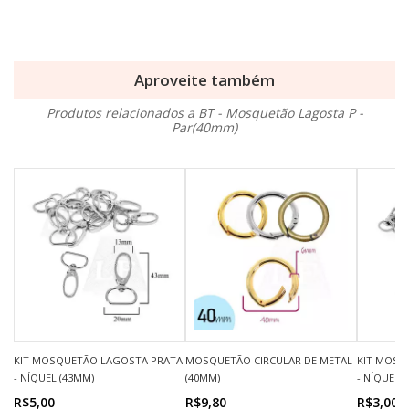
Aproveite também
Produtos relacionados a BT - Mosquetão Lagosta P -
Par(40mm)
KIT MOSQUETÃO LAGOSTA PRATA
MOSQUETÃO CIRCULAR DE METAL
KIT MOSQ
- NÍQUEL (43MM)
(40MM)
- NÍQUEL 
R$5,00
R$9,80
R$3,00