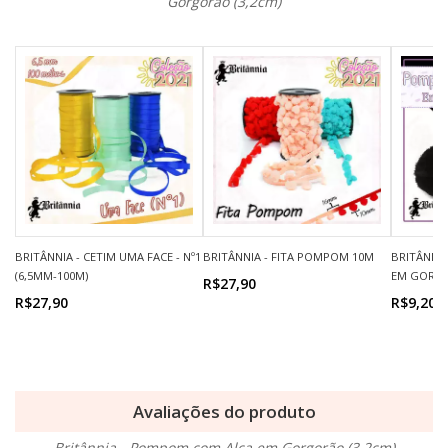
Gorgorão (3,2cm)
BRITÂNNIA - CETIM UMA FACE - Nº1
BRITÂNNIA - FITA POMPOM 10M
BRITÂNNI
(6,5MM-100M)
EM GORGO
R$27,90
R$27,90
R$9,20
Avaliações do produto
Britânnia - Pompom com Alça em Gorgorão (3,2cm)